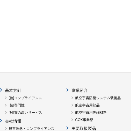
基本方針
事業紹介
[信]コンプライアンス
航空宇宙防衛システム装備品
[技]専門性
航空宇宙用部品
[対]質の高いサービス
航空宇宙用先端材料
COX事業部
会社情報
主要取扱製品
経営理念・コンプライアンス